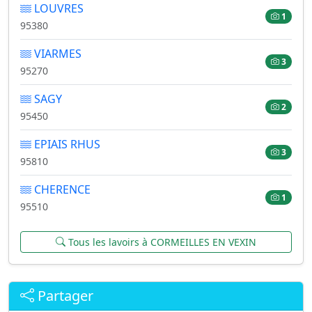
LOUVRES
1
95380
VIARMES
3
95270
SAGY
2
95450
EPIAIS RHUS
3
95810
CHERENCE
1
95510
Tous les lavoirs à CORMEILLES EN VEXIN
Partager