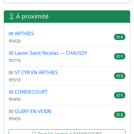
À proximité
ARTHIES
2
95420
Lavoir Saint Nicolas — CHAUSSY
1
95710
ST CYR EN ARTHIES
3
95510
CONDECOURT
1
95450
GUIRY EN VEXIN
2
95450
Tous les lavoirs à GADANCOURT