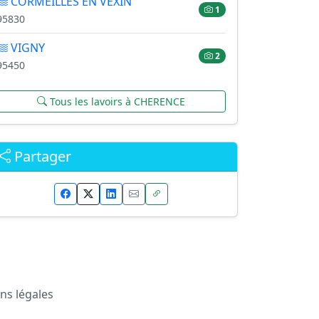
CORMEILLES EN VEXIN
1
95830
VIGNY
2
95450
Tous les lavoirs à CHERENCE
Partager
ns légales