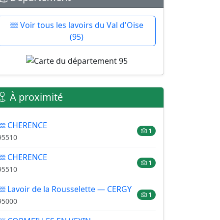
Voir tous les lavoirs du Val d'Oise
(95)
À proximité
CHERENCE
1
95510
CHERENCE
1
95510
Lavoir de la Rousselette — CERGY
1
95000