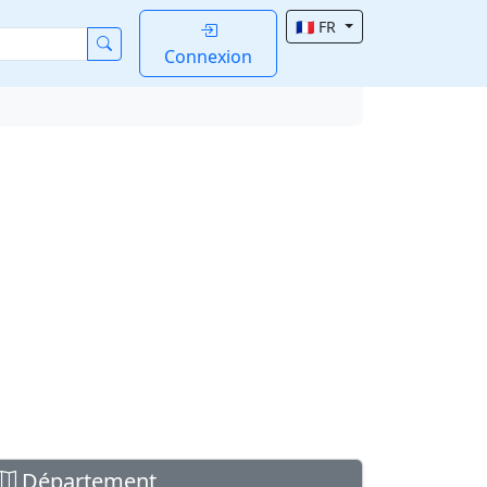
🇫🇷 FR
Connexion
Département