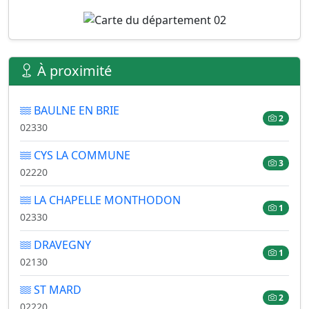
À proximité
BAULNE EN BRIE
2
02330
CYS LA COMMUNE
3
02220
LA CHAPELLE MONTHODON
1
02330
DRAVEGNY
1
02130
ST MARD
2
02220