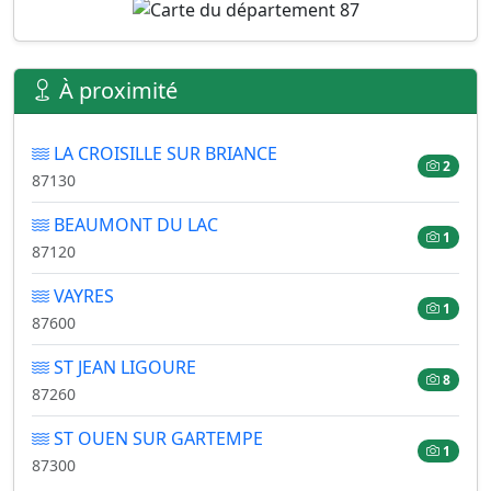
À proximité
LA CROISILLE SUR BRIANCE
2
87130
BEAUMONT DU LAC
1
87120
VAYRES
1
87600
ST JEAN LIGOURE
8
87260
ST OUEN SUR GARTEMPE
1
87300