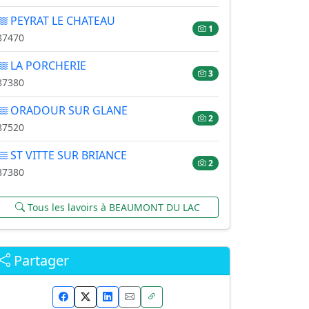
PEYRAT LE CHATEAU
1
87470
LA PORCHERIE
3
87380
ORADOUR SUR GLANE
2
87520
ST VITTE SUR BRIANCE
2
87380
Tous les lavoirs à BEAUMONT DU LAC
Partager