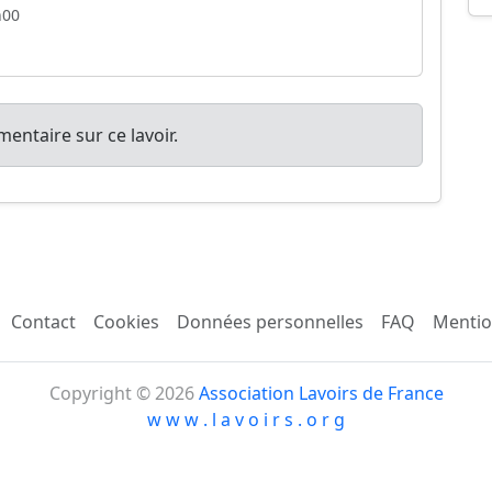
h00
entaire sur ce lavoir.
Contact
Cookies
Données personnelles
FAQ
Mentio
Copyright © 2026
Association Lavoirs de France
w w w . l a v o i r s . o r g