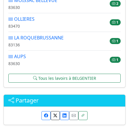
MOISSAC BELLEVUE
2
83630
OLLIERES
1
83470
LA ROQUEBRUSSANNE
1
83136
AUPS
1
83630
Tous les lavoirs à BELGENTIER
Partager