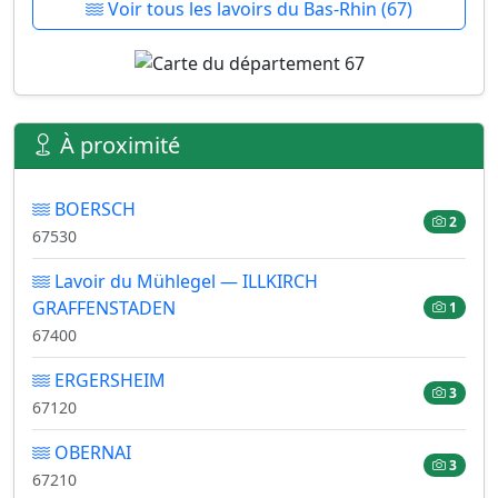
Voir tous les lavoirs du Bas-Rhin (67)
À proximité
BOERSCH
2
67530
Lavoir du Mühlegel — ILLKIRCH
GRAFFENSTADEN
1
67400
ERGERSHEIM
3
67120
OBERNAI
3
67210