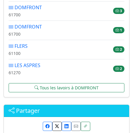
DOMFRONT
3
61700
DOMFRONT
1
61700
FLERS
2
61100
LES ASPRES
2
61270
Tous les lavoirs à DOMFRONT
Partager