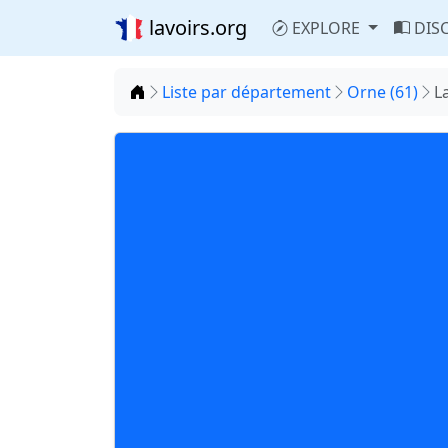
lavoirs.org
EXPLORE
DIS
Accueil
Liste par département
Orne (61)
L