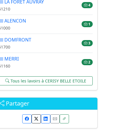
LA FORET AUVRAY
4
61210
ALENCON
1
61000
DOMFRONT
3
61700
MERRI
2
61160
Tous les lavoirs à CERISY BELLE ETOILE
Partager