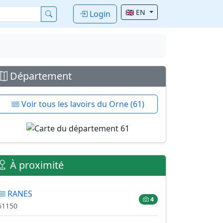
🇬🇧 EN
Login
Département
Voir tous les lavoirs du Orne (61)
À proximité
RANES
4
61150