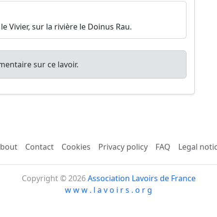
le Vivier, sur la rivière le Doinus Rau.
entaire sur ce lavoir.
bout
Contact
Cookies
Privacy policy
FAQ
Legal noti
Copyright © 2026
Association Lavoirs de France
w w w . l a v o i r s . o r g