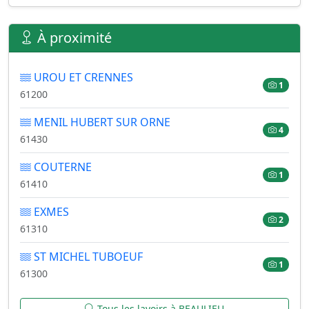
À proximité
UROU ET CRENNES
1
61200
MENIL HUBERT SUR ORNE
4
61430
COUTERNE
1
61410
EXMES
2
61310
ST MICHEL TUBOEUF
1
61300
Tous les lavoirs à BEAULIEU