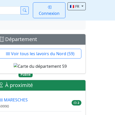
🇫🇷 FR
Connexion
Département
Voir tous les lavoirs du Nord (59)
voir
Publié
GNIES
À proximité
MARESCHES
2
59990