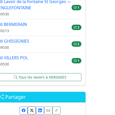
Lavoir de la fontaine St Georges —
ENGLEFONTAINE
1
59530
BERMERAIN
2
59213
GHISSIGNIES
2
59530
VILLERS POL
1
59530
Tous les lavoirs à HERGNIES
Partager