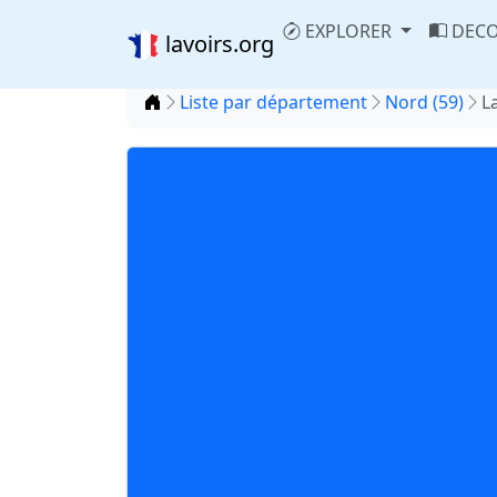
EXPLORER
DECO
lavoirs.org
Accueil
Liste par département
Nord (59)
L