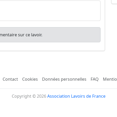
entaire sur ce lavoir.
Contact
Cookies
Données personnelles
FAQ
Mentio
Copyright © 2026
Association Lavoirs de France
w w w . l a v o i r s . o r g