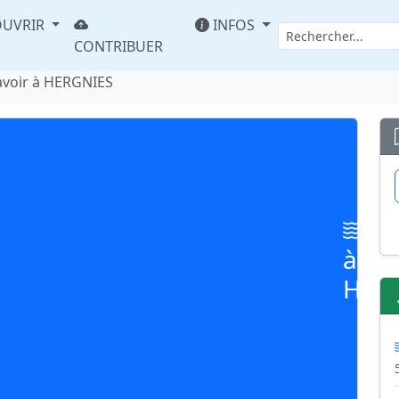
UVRIR
INFOS
CONTRIBUER
avoir à HERGNIES
La
à
HER