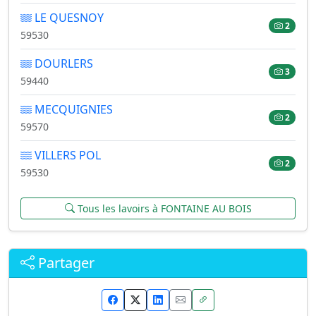
LE QUESNOY
2
59530
DOURLERS
3
59440
MECQUIGNIES
2
59570
VILLERS POL
2
59530
Tous les lavoirs à FONTAINE AU BOIS
Partager