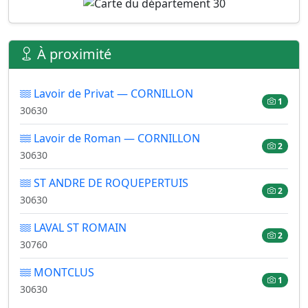
À proximité
Lavoir de Privat — CORNILLON
1
30630
Lavoir de Roman — CORNILLON
2
30630
ST ANDRE DE ROQUEPERTUIS
2
30630
LAVAL ST ROMAIN
2
30760
MONTCLUS
1
30630