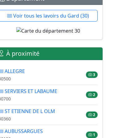
Voir tous les lavoirs du Gard (30)
À proximité
ALLEGRE
3
30500
SERVIERS ET LABAUME
2
30700
ST ETIENNE DE L OLM
2
30360
AUBUSSARGUES
1