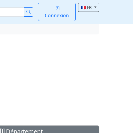
🇫🇷 FR
Connexion
Département