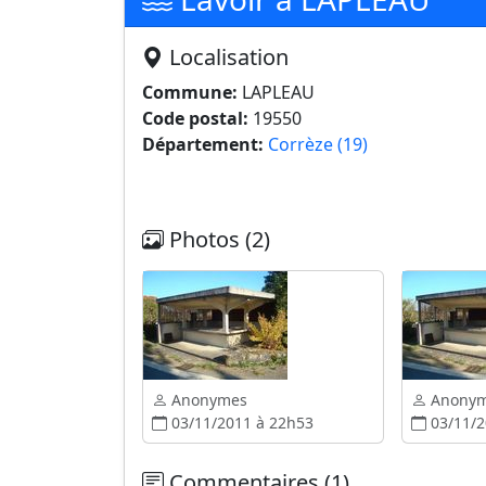
Localisation
Commune:
LAPLEAU
Code postal:
19550
Département:
Corrèze (19)
Photos (2)
Anonymes
Anony
03/11/2011 à 22h53
03/11/2
Commentaires (1)