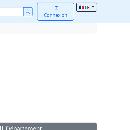
🇫🇷 FR
Connexion
Département