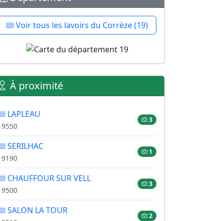
Voir tous les lavoirs du Corrèze (19)
À proximité
LAPLEAU
3
19550
SERILHAC
1
19190
CHAUFFOUR SUR VELL
3
19500
SALON LA TOUR
2