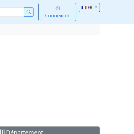
🇫🇷 FR
Connexion
Département