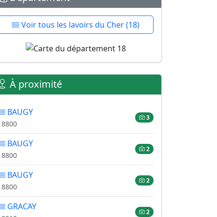
Voir tous les lavoirs du Cher (18)
À proximité
BAUGY
3
18800
BAUGY
2
18800
BAUGY
2
18800
GRACAY
2