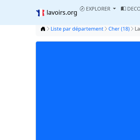
EXPLORER
DECO
lavoirs.org
Accueil
Liste par département
Cher (18)
La