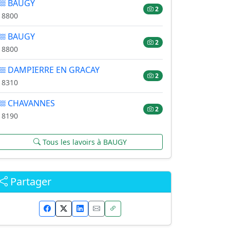
BAUGY
2
18800
BAUGY
2
18800
DAMPIERRE EN GRACAY
2
18310
CHAVANNES
2
18190
Tous les lavoirs à BAUGY
Partager