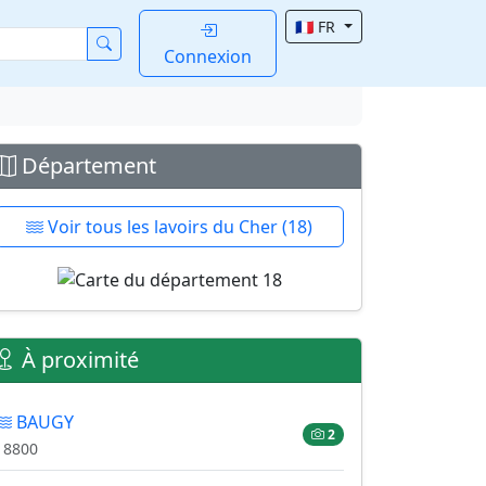
🇫🇷 FR
Connexion
Département
Voir tous les lavoirs du Cher (18)
À proximité
BAUGY
2
18800