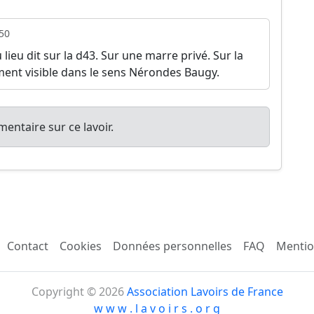
50
 lieu dit sur la d43. Sur une marre privé. Sur la
ment visible dans le sens Nérondes Baugy.
entaire sur ce lavoir.
Contact
Cookies
Données personnelles
FAQ
Mentio
Copyright © 2026
Association Lavoirs de France
w w w . l a v o i r s . o r g