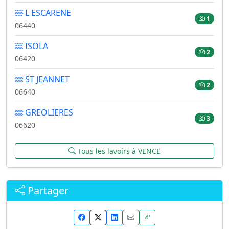
L ESCARENE
1
06440
ISOLA
2
06420
ST JEANNET
2
06640
GREOLIERES
3
06620
Tous les lavoirs à VENCE
Partager