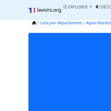
EXPLORER
DECO
lavoirs.org
Accueil
Liste par département
Alpes-Maritim