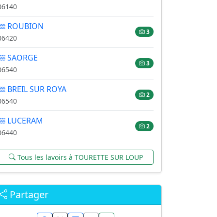
06140
ROUBION
3
06420
SAORGE
3
06540
BREIL SUR ROYA
2
06540
LUCERAM
2
06440
Tous les lavoirs à TOURETTE SUR LOUP
Partager