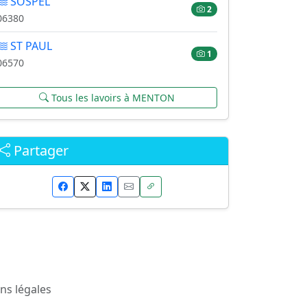
SOSPEL
2
06380
ST PAUL
1
06570
Tous les lavoirs à MENTON
Partager
ns légales