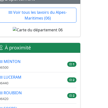
Voir tous les lavoirs du Alpes-
Maritimes (06)
À proximité
MENTON
1
06500
LUCERAM
2
06440
ROUBION
2
06420