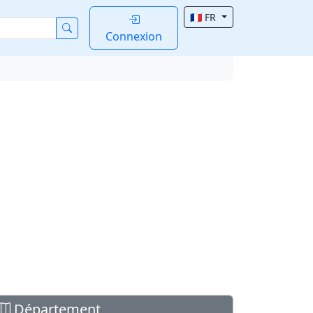
🇫🇷 FR
Connexion
Département