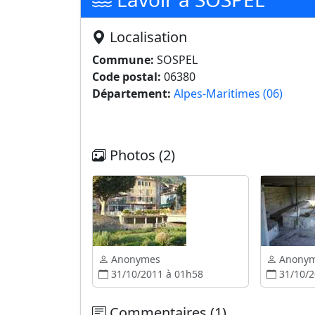
Localisation
Commune:
SOSPEL
Code postal:
06380
Département:
Alpes-Maritimes (06)
Photos (2)
Anonymes
Anony
31/10/2011 à 01h58
31/10/2
Commentaires (1)