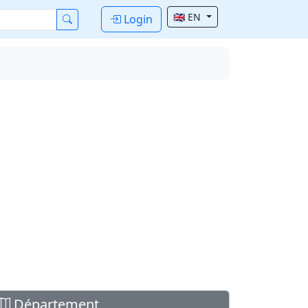
🇬🇧 EN
Login
Département