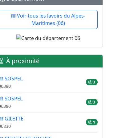
Voir tous les lavoirs du Alpes-
Maritimes (06)
À proximité
SOSPEL
3
06380
SOSPEL
3
06380
GILETTE
1
06830