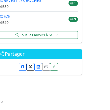
REVEST LES ROCHES
1
06830
EZE
3
06360
Tous les lavoirs à SOSPEL
Partager
ce