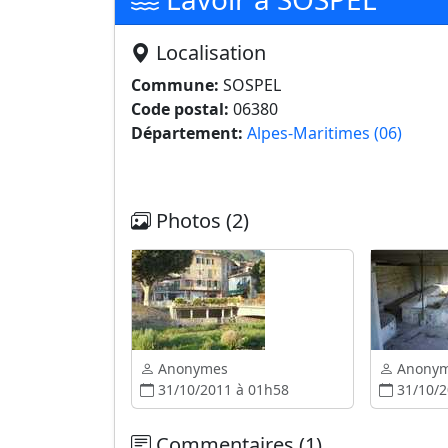
Localisation
Commune:
SOSPEL
Code postal:
06380
Département:
Alpes-Maritimes (06)
Photos (2)
Anonymes
Anony
31/10/2011 à 01h58
31/10/2
Commentaires (1)