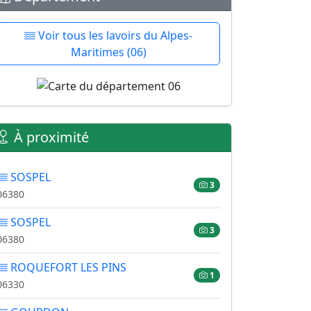
Voir tous les lavoirs du Alpes-
Maritimes (06)
À proximité
SOSPEL
3
06380
SOSPEL
3
06380
ROQUEFORT LES PINS
1
06330