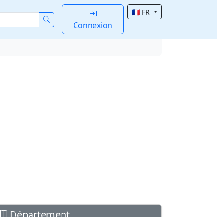
🇫🇷 FR
Connexion
Département