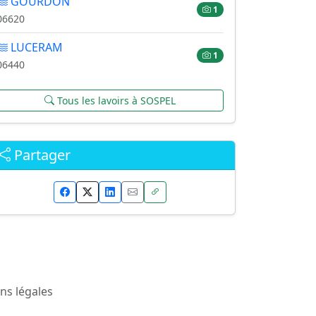
GOURDON
1
06620
LUCERAM
1
06440
Tous les lavoirs à SOSPEL
Partager
ns légales