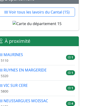
Voir tous les lavoirs du Cantal (15)
À proximité
MAURINES
1
15110
RUYNES EN MARGERIDE
1
15320
VIC SUR CERE
1
15800
NEUSSARGUES MOISSAC
4