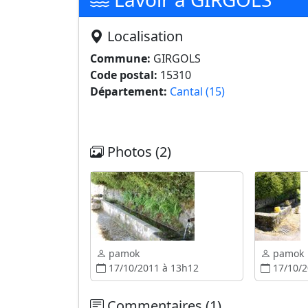
Localisation
Commune:
GIRGOLS
Code postal:
15310
Département:
Cantal (15)
Photos (2)
pamok
pamok
17/10/2011 à 13h12
17/10/2
Commentaires (1)