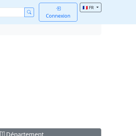
🇫🇷 FR
Connexion
Département