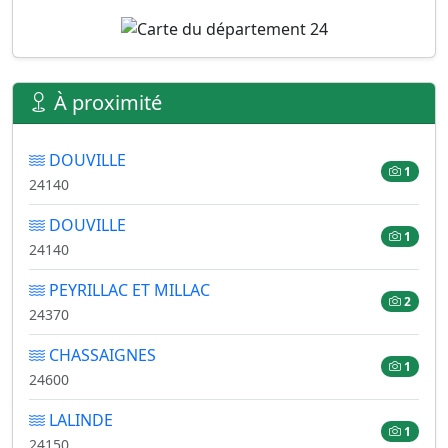
À proximité
DOUVILLE
1
24140
DOUVILLE
1
24140
PEYRILLAC ET MILLAC
2
24370
CHASSAIGNES
1
24600
LALINDE
1
24150