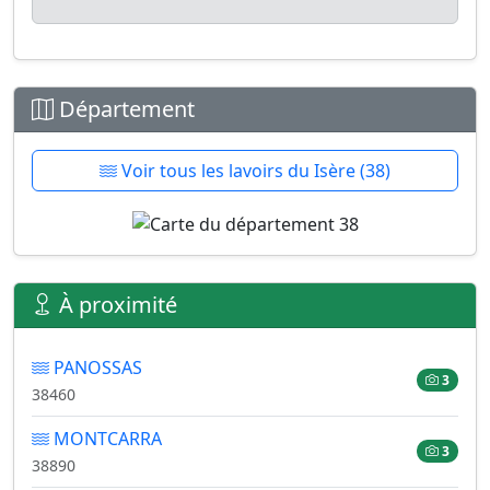
Département
Voir tous les lavoirs du Isère (38)
À proximité
PANOSSAS
3
38460
MONTCARRA
3
38890