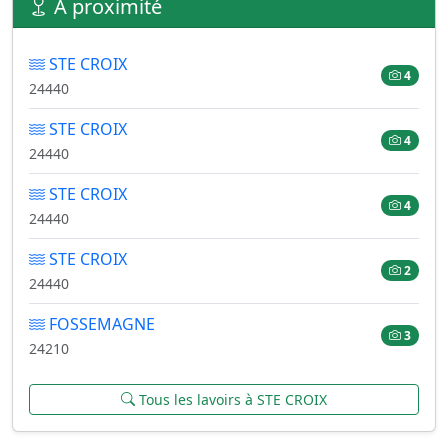
À proximité
STE CROIX
4
24440
STE CROIX
4
24440
STE CROIX
4
24440
STE CROIX
2
24440
FOSSEMAGNE
3
24210
Tous les lavoirs à STE CROIX