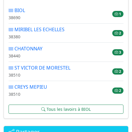
BIOL
1
38690
MIRIBEL LES ECHELLES
2
38380
CHATONNAY
3
38440
ST VICTOR DE MORESTEL
2
38510
CREYS MEPIEU
2
38510
Tous les lavoirs à BIOL
Partager