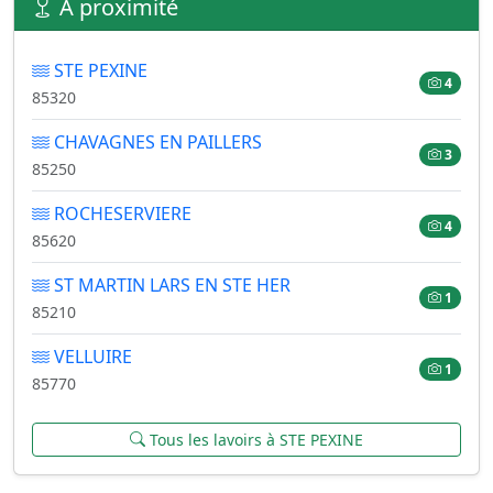
À proximité
STE PEXINE
4
85320
CHAVAGNES EN PAILLERS
3
85250
ROCHESERVIERE
4
85620
ST MARTIN LARS EN STE HER
1
85210
VELLUIRE
1
85770
Tous les lavoirs à STE PEXINE