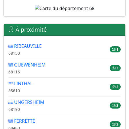
À proximité
RIBEAUVILLE
1
68150
GUEWENHEIM
3
68116
LINTHAL
2
68610
UNGERSHEIM
3
68190
FERRETTE
2
68480