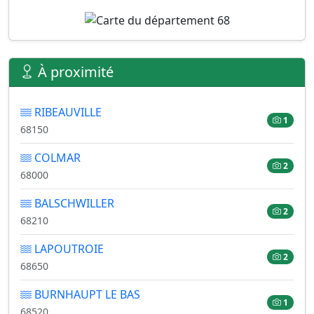
À proximité
RIBEAUVILLE
1
68150
COLMAR
2
68000
BALSCHWILLER
2
68210
LAPOUTROIE
2
68650
BURNHAUPT LE BAS
1
68520