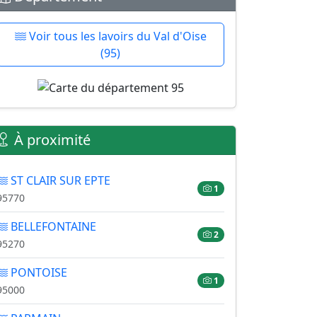
Voir tous les lavoirs du Val d'Oise
(95)
À proximité
ST CLAIR SUR EPTE
1
95770
BELLEFONTAINE
2
95270
PONTOISE
1
95000