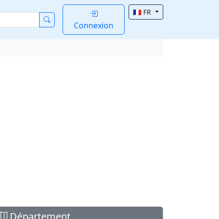
🇫🇷 FR
Connexion
Département