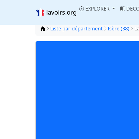
EXPLORER
DECO
lavoirs.org
Accueil
Liste par département
Isère (38)
L