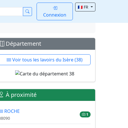
🇫🇷 FR
Connexion
Département
Voir tous les lavoirs du Isère (38)
À proximité
ROCHE
1
38090