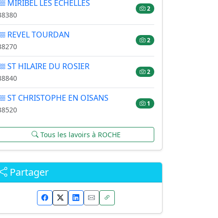
MIRIBEL LES ECHELLES
2
38380
REVEL TOURDAN
2
38270
ST HILAIRE DU ROSIER
2
38840
ST CHRISTOPHE EN OISANS
1
38520
Tous les lavoirs à ROCHE
Partager