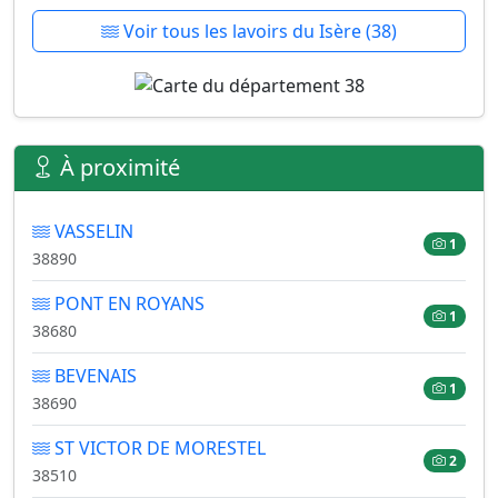
Voir tous les lavoirs du Isère (38)
À proximité
VASSELIN
1
38890
PONT EN ROYANS
1
38680
BEVENAIS
1
38690
ST VICTOR DE MORESTEL
2
38510