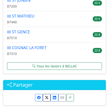
ST JUNIEN
1
87200
ST MATHIEU
1
87440
ST GENCE
3
87510
COGNAC LA FORET
3
87310
Tous les lavoirs à BELLAC
Partager