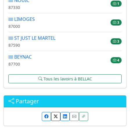
NOUIC
1
87330
LIMOGES
3
87000
ST JUST LE MARTEL
3
87590
BEYNAC
4
87700
Tous les lavoirs à BELLAC
Partager