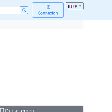
🇫🇷 FR
Connexion
Département