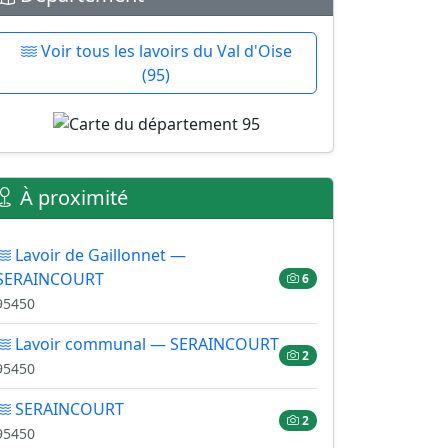
Voir tous les lavoirs du Val d'Oise
(95)
À proximité
Lavoir de Gaillonnet —
SERAINCOURT
6
95450
Lavoir communal — SERAINCOURT
2
95450
SERAINCOURT
2
95450