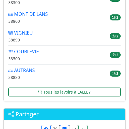
38300
MONT DE LANS
2
38860
VIGNIEU
2
38890
COUBLEVIE
2
38500
AUTRANS
3
38880
Tous les lavoirs à LALLEY
Partager