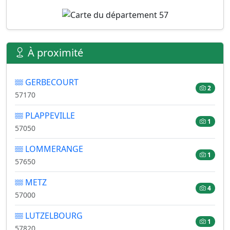
À proximité
GERBECOURT
2
57170
PLAPPEVILLE
1
57050
LOMMERANGE
1
57650
METZ
4
57000
LUTZELBOURG
1
57820