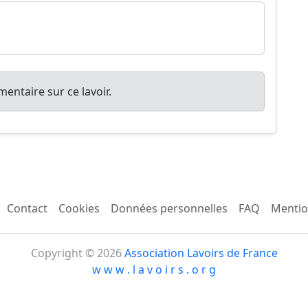
entaire sur ce lavoir.
Contact
Cookies
Données personnelles
FAQ
Mentio
Copyright © 2026
Association Lavoirs de France
w w w . l a v o i r s . o r g