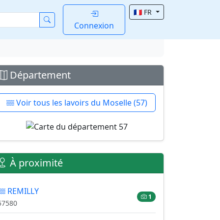
🇫🇷 FR
Connexion
Département
Voir tous les lavoirs du Moselle (57)
À proximité
REMILLY
1
57580