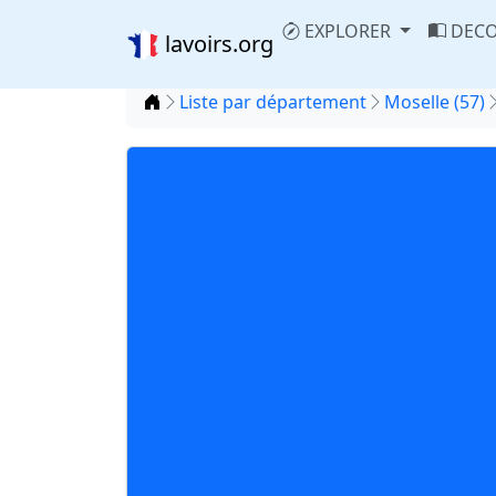
EXPLORER
DECO
lavoirs.org
Accueil
Liste par département
Moselle (57)