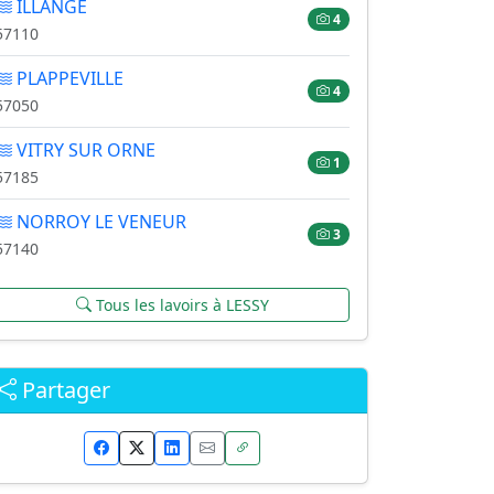
ILLANGE
4
57110
PLAPPEVILLE
4
57050
VITRY SUR ORNE
1
57185
NORROY LE VENEUR
3
57140
Tous les lavoirs à LESSY
Partager