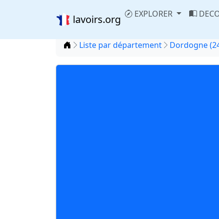
EXPLORER
DECO
lavoirs.org
Accueil
Liste par département
Dordogne (2