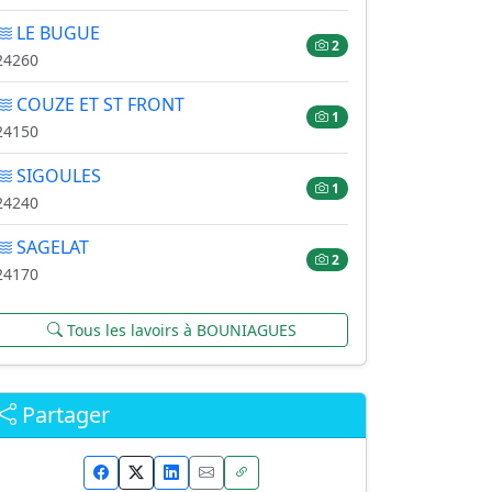
LE BUGUE
2
24260
COUZE ET ST FRONT
1
24150
SIGOULES
1
24240
SAGELAT
2
24170
Tous les lavoirs à BOUNIAGUES
Partager