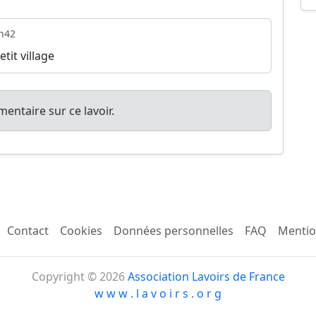
h42
tit village
entaire sur ce lavoir.
Contact
Cookies
Données personnelles
FAQ
Mentio
Copyright © 2026
Association Lavoirs de France
w w w . l a v o i r s . o r g