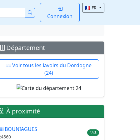
🇫🇷 FR
Connexion
Département
Voir tous les lavoirs du Dordogne
(24)
À proximité
BOUNIAGUES
3
24560