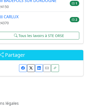
BADEFOLS SUR DORDOGNE
1
24150
CARLUX
2
24370
Tous les lavoirs à STE ORSE
Partager
ns légales