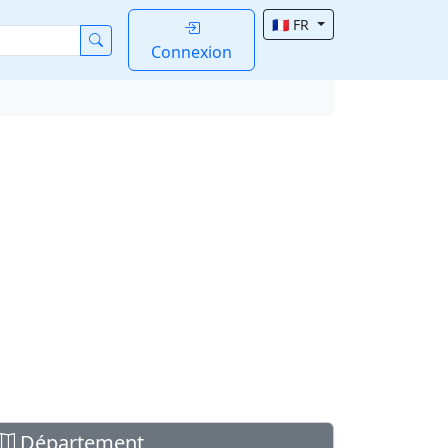
🇫🇷 FR
Connexion
Département