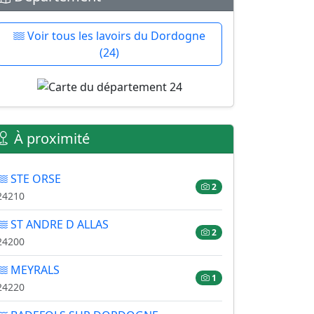
Voir tous les lavoirs du Dordogne
(24)
À proximité
STE ORSE
2
24210
ST ANDRE D ALLAS
2
24200
MEYRALS
1
24220