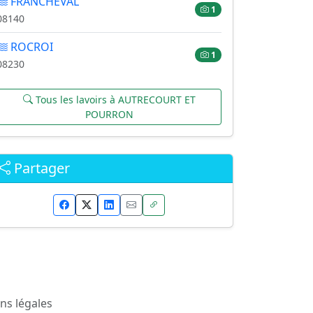
FRANCHEVAL
1
08140
ROCROI
1
08230
Tous les lavoirs à AUTRECOURT ET
POURRON
Partager
ns légales