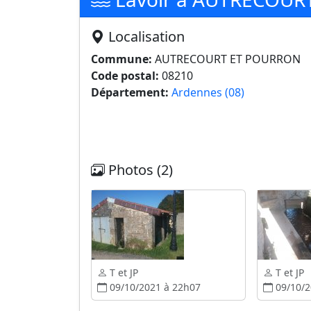
Localisation
Commune:
AUTRECOURT ET POURRON
Code postal:
08210
Département:
Ardennes (08)
Photos (2)
T et JP
T et JP
09/10/2021 à 22h07
09/10/2