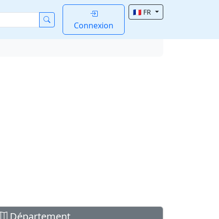
🇫🇷 FR
Connexion
Département