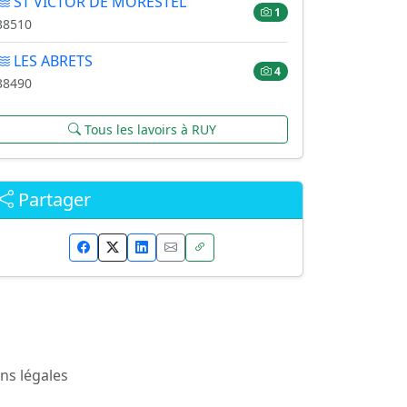
ST VICTOR DE MORESTEL
1
38510
LES ABRETS
4
38490
Tous les lavoirs à RUY
Partager
ns légales