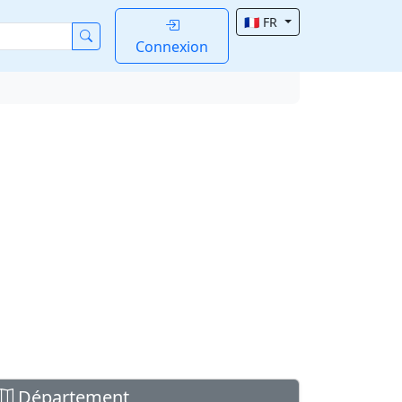
🇫🇷 FR
Connexion
Département