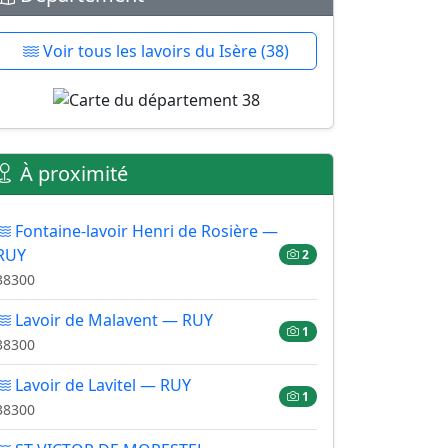
Voir tous les lavoirs du Isère (38)
À proximité
Fontaine-lavoir Henri de Rosière —
RUY
2
38300
Lavoir de Malavent — RUY
1
38300
Lavoir de Lavitel — RUY
1
38300