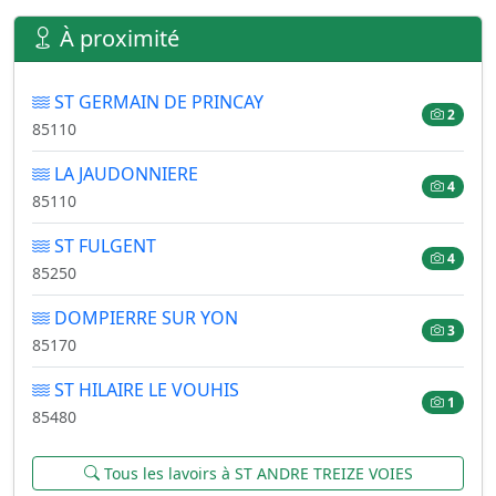
À proximité
ST GERMAIN DE PRINCAY
2
85110
LA JAUDONNIERE
4
85110
ST FULGENT
4
85250
DOMPIERRE SUR YON
3
85170
ST HILAIRE LE VOUHIS
1
85480
Tous les lavoirs à ST ANDRE TREIZE VOIES