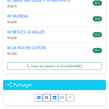
Lavoir des Doux — EPIAIS RHUS
1
95810
VAUREAL
2
95490
NESLES LA VALLEE
2
95690
LA ROCHE GUYON
1
95780
Tous les lavoirs à GOUZANGREZ
Partager