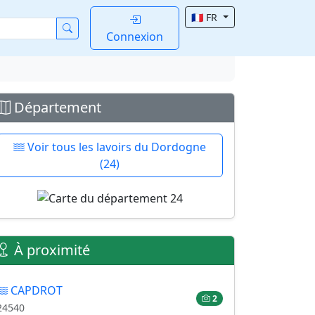
🇫🇷 FR
Connexion
Département
Voir tous les lavoirs du Dordogne
(24)
À proximité
CAPDROT
2
24540