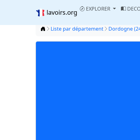
EXPLORER
DECO
lavoirs.org
Accueil
Liste par département
Dordogne (2