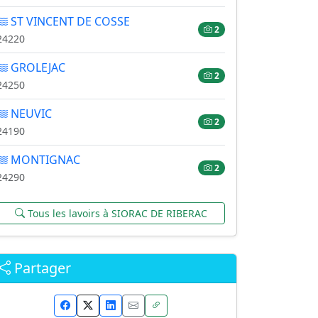
ST VINCENT DE COSSE
2
24220
GROLEJAC
2
24250
NEUVIC
2
24190
MONTIGNAC
2
24290
Tous les lavoirs à SIORAC DE RIBERAC
Partager