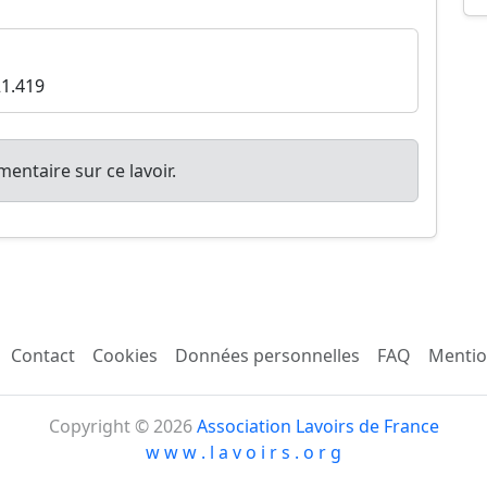
21.419
entaire sur ce lavoir.
Contact
Cookies
Données personnelles
FAQ
Mentio
Copyright © 2026
Association Lavoirs de France
w w w . l a v o i r s . o r g