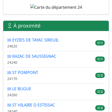
À proximité
EYZIES DE TAYAC SIREUIL
1
24620
RAZAC DE SAUSSIGNAC
1
24240
ST POMPONT
2
24170
LE BUGUE
2
24260
ST HILAIRE D ESTISSAC
2
24140