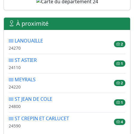
À proximité
LANOUAILLE
2
24270
ST ASTIER
1
24110
MEYRALS
2
24220
ST JEAN DE COLE
1
24800
ST CREPIN ET CARLUCET
4
24590