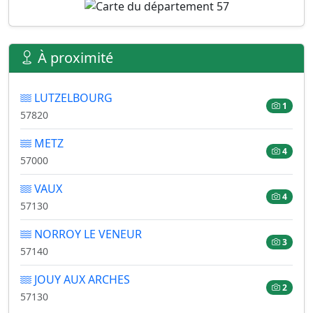
À proximité
LUTZELBOURG
1
57820
METZ
4
57000
VAUX
4
57130
NORROY LE VENEUR
3
57140
JOUY AUX ARCHES
2
57130